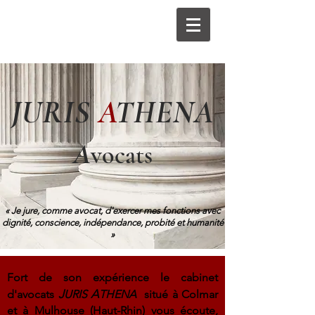
J
URIS
A
THENA
A
vocats
« Je jure, comme avocat, d'exercer mes fonctions avec
dignité, conscience, indépendance, probité et humanité
»
Fort de son expérience le cabinet
J
A
d'avocats
URIS
THENA
situé à Colmar
et à Mulhouse (Haut-Rhin) vous écoute,