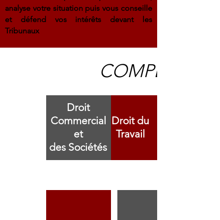
analyse votre situation puis vous conseille
et défend vos intérêts devant les
Tribunaux
COMPETENC
Droit
Commercial
Droit du
et
Travail
des Sociétés
Droit de la