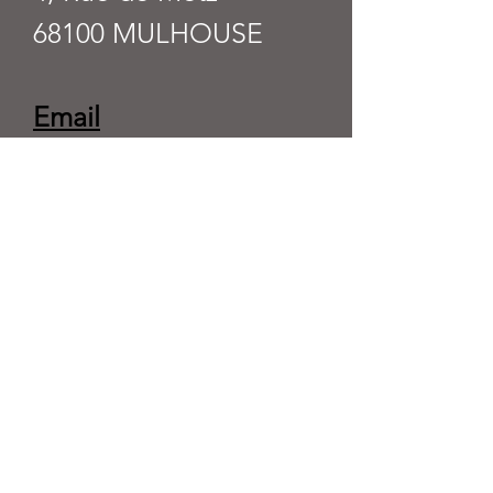
68100 MULHOUSE
Email
salichon@juris-
athena.fr
ou
secretariat@juris-
athena.fr